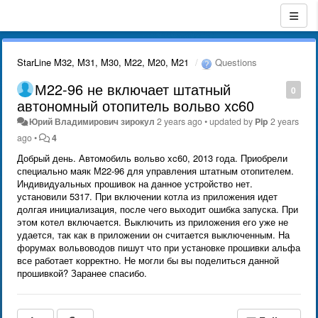
StarLine M32, M31, M30, M22, M20, M21
Questions
М22-96 не включает штатный
0
автономный отопитель вольво xc60
Юрий Владимирович зирокул
2 years ago
•
updated by
Pip
2 years
ago
•
4
Добрый день. Автомобиль вольво xc60, 2013 года. Приобрели
специально маяк М22-96 для управления штатным отопителем.
Индивидуальных прошивок на данное устройство нет.
установили 5317. При включении котла из приложения идет
долгая инициализация, после чего выходит ошибка запуска. При
этом котел включается. Выключить из приложения его уже не
удается, так как в приложении он считается выключенным. На
форумах вольвоводов пишут что при установке прошивки альфа
все работает корректно. Не могли бы вы поделиться данной
прошивкой? Заранее спасибо.