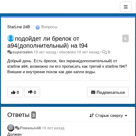
StarLine 24B
Вопросы
подойдет ли брелок от
0
a94(дополнительный) на t94
supersalen
10 лет назад
•
обновлен
10 лет назад
•
3
Добрый день. Есть брелок, без экрана(дополнительный) от
starline a94, возможно ли его прописать как третий к starline t94?
Внешне и внутренне похож как две капли воды.
0
0
Подписаться
Ответы
3
Старые сверху
Романыч48
10 лет назад
Должен