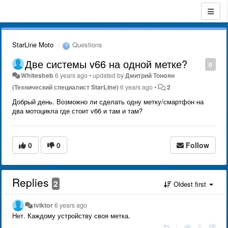
StarLine Moto
Questions
Две системы v66 на одной метке?
0
Whitesheb
6 years ago
•
updated by
Дмитрий Тонoян
(Технический специалист StarLine)
6 years ago
•
2
Добрый день. Возможно ли сделать одну метку/смартфон на
два мотоцикла где стоит v66 и там и там?
0
0
Follow
Replies
2
Oldest first
tviktor
6 years ago
Нет. Каждому устройству своя метка.
|