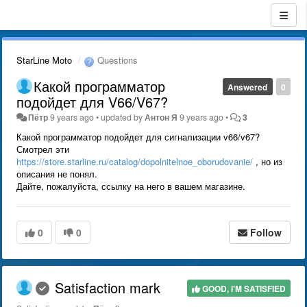
StarLine Moto
Questions
Какой программатор
Answered
0
подойдет для V66/V67?
Пётр
9 years ago
•
updated by
Антон Я
9 years ago
•
3
Какой программатор подойдет для сигнализации v66/v67?
Смотрел эти
https://store.starline.ru/catalog/dopolnitelnoe_oborudovanie/
, но из
описания не понял.
Дайте, пожалуйста, ссылку на него в вашем магазине.
0
0
Follow
Satisfaction mark
GOOD, I'M SATISFIED