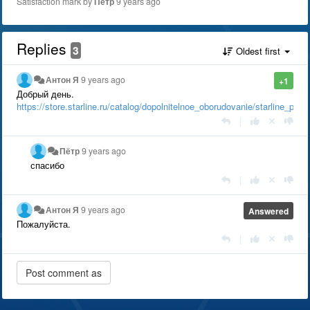
Satisfaction mark by
Пётр
9 years ago
Replies
3
Oldest first
Антон Я
9 years ago
+1
Добрый день.
https://store.starline.ru/catalog/dopolnitelnoe_oborudovanie/starline_pro
|
Пётр
9 years ago
спасибо
|
Антон Я
9 years ago
Answered
Пожалуйста.
|