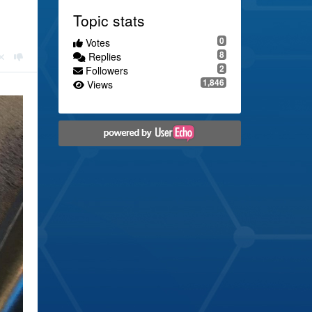
Topic stats
0
Votes
8
Replies
2
Followers
1,846
Views