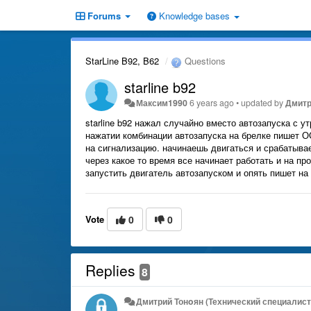
Forums
Knowledge bases
StarLine B92, B62
Questions
starline b92
Максим1990
6 years ago
•
updated by
Дмитр
starline b92 нажал случайно вместо автозапуска с у
нажатии комбинации автозапуска на брелке пишет О
на сигнализацию. начинаешь двигаться и срабатывае
через какое то время все начинает работать и на п
запустить двигатель автозапуском и опять пишет на
Vote
0
0
Replies
8
Дмитрий Тонoян (Технический специалист 