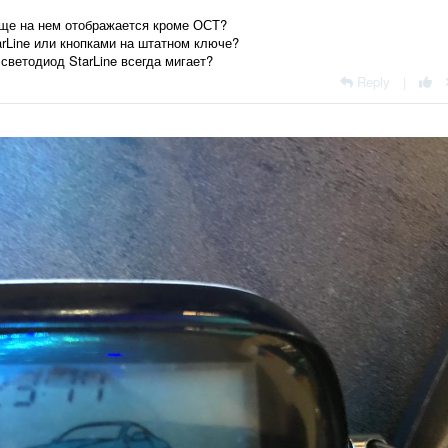
еще на нем отображается кроме ОСТ?
rLine или кнопками на штатном ключе?
светодиод StarLine всегда мигает?
Reply
|