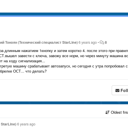
ий Тонoян (Технический специалист StarLine)
6 years ago
•
8
тра длинным нажатием 1кнопку и затем коротко 4. после этого при прави
СТ.вышел завести с ключа, завожу все норм, но через минуту машина в
т на ходу сигнализация...
рогретую машину срабатывает автозапуск, но сегодня с утра попробовал 
 брелке ОСТ... что делать?
Fol
Oldest fir
StarLine)
6 years ago