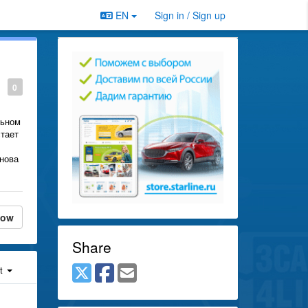
EN
Sign in / Sign up
0
льном
стает
снова
low
Share
st