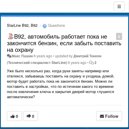
StarLine B92, B62
Questions
B92, автомобиль работает пока не
0
закончится бензин, если забыть поставить
на охрану
Макс Пашин
6 years ago
•
updated by
Дмитрий Тонoян
(Технический специалист StarLine)
6 years ago
•
2
Уже было несколько раз, когда руки заняты например или
отвлекся, забываешь поставить на охрану и уходишь домой,
мотор будет работать пока не закончится бензин. Можно ли
поставить в настройках, что по истечении какого то времени
после извлечения ключа и закрытия дверей мотор глушился
автоматически?
0
0
Follow