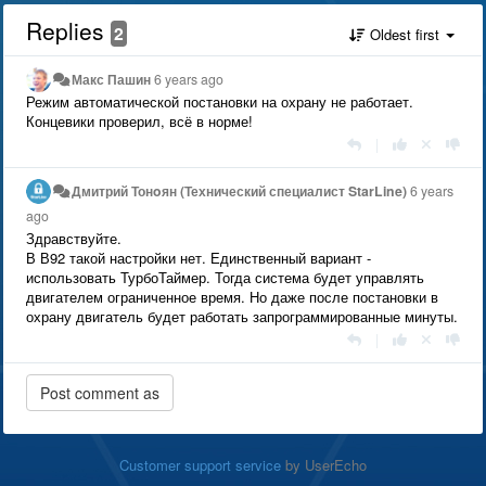
Replies
2
Oldest first
Макс Пашин
6 years ago
Режим автоматической постановки на охрану не работает.
Концевики проверил, всё в норме!
|
Дмитрий Тонoян (Технический специалист StarLine)
6 years
ago
Здравствуйте.
В В92 такой настройки нет. Единственный вариант -
использовать ТурбоТаймер. Тогда система будет управлять
двигателем ограниченное время. Но даже после постановки в
охрану двигатель будет работать запрограммированные минуты.
|
Customer support service
by UserEcho