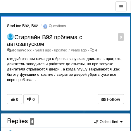
StarLine B92, B62
Questions
Старлайн В92 прблема с
0
автозапуском
domovoixx
7 years ago
•
updated
7 years ago
•
4
каждый раз при команде с брелка запускаю двигатель прогреть,
двигатель заводится и работает до отмены, но при запуске
двигателя отрываются двери , а когда глушу закрываются ,как
бы эту функцию открытие / закрытие дверей убрать ,уже все
пере пробывал .
0
0
Follow
Replies
4
Oldest first