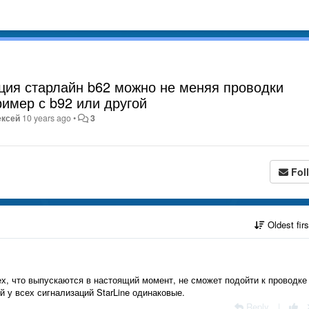
ация старлайн b62 можно не меняя проводки
ример с b92 или другой
ексей
10 years ago
•
3
Fol
Oldest fir
ех, что выпускаются в настоящий момент, не сможет подойти к проводке
у всех сигнализаций StarLine одинаковые.
Reply
|