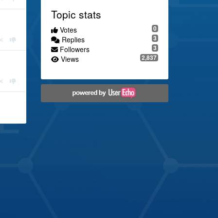
Topic stats
0
Votes
3
Replies
3
Followers
2,837
Views