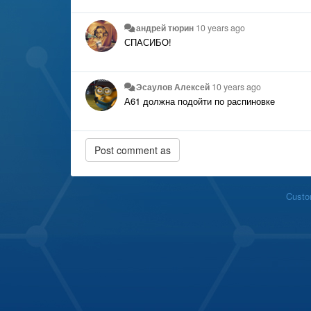
андрей тюрин
10 years ago
СПАСИБО!
Эсаулов Алексей
10 years ago
А61 должна подойти по распиновке
Custo