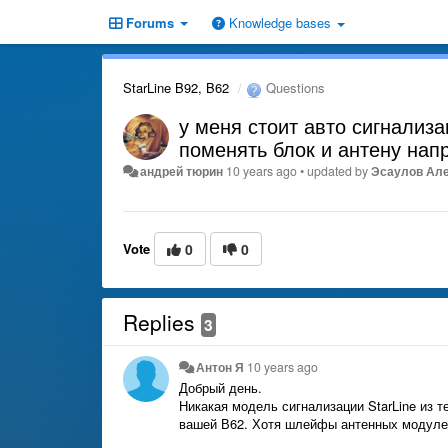
Forums
Knowledge bases
StarLine B92, B62
Questions
у меня стоит авто сигнализ
поменять блок и антену нап
андрей тюрин
10 years ago
•
updated by
Эсаулов Ал
Vote
0
0
Replies
3
Антон Я
10 years ago
Добрый день.
Никакая модель сигнализации StarLine из т
вашей В62. Хотя шлейфы антенных модулей 