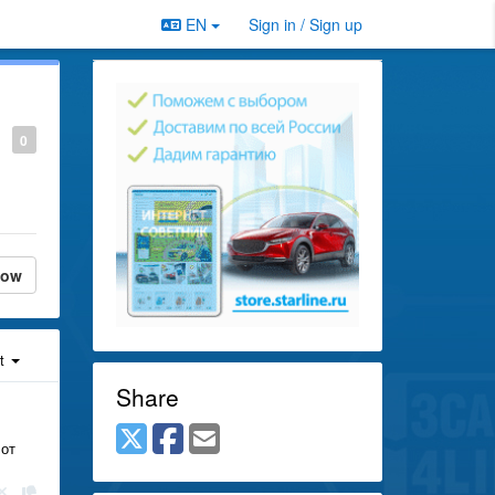
EN
Sign in / Sign up
0
low
st
Share
 от