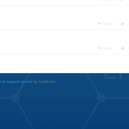
Reply
|
Reply
|
mer support service
by UserEcho