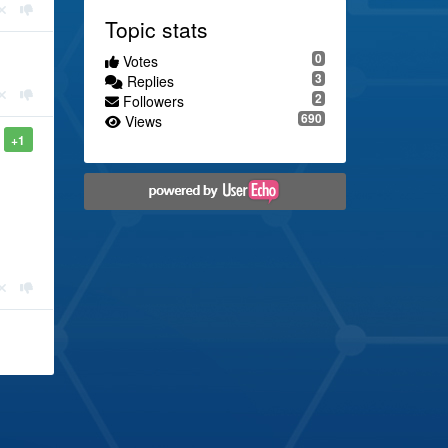
Topic stats
0
Votes
3
Replies
2
Followers
690
Views
+1