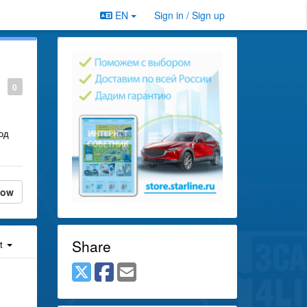
EN
Sign in / Sign up
0
под
low
Share
st