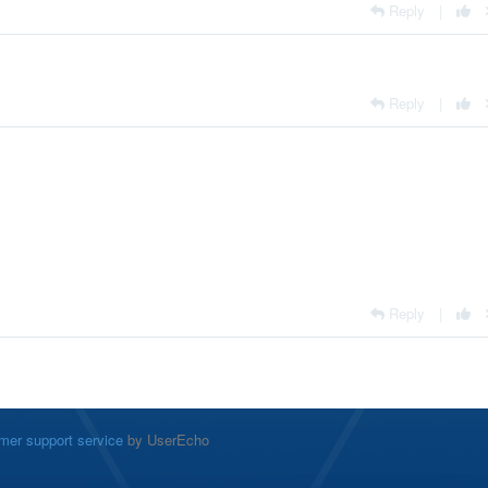
Reply
|
Reply
|
Reply
|
mer support service
by UserEcho