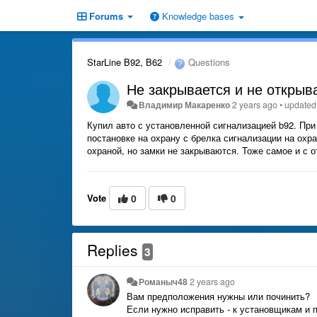
Forums
Knowledge bases
StarLine B92, B62
Questions
Не закрывается и не открыв
Владимир Макаренко
2 years ago
•
updated
Купил авто с установленной сигнализацией b92. При
постановке на охрану с брелка сигнализации на охра
охраной, но замки не закрываются. Тоже самое и с 
Vote
0
0
Replies
3
Романыч48
2 years ago
Вам предположения нужны или починить?
Если нужно исправить - к установщикам и 