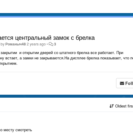
ается центральный замок с брелка
 by
Романыч48
2 years ago
•
3
 закрытии и открытии дверей со штатного брелка все работает. При
ну встает, а замки не закрываются.На дисплее брелка показывает, что 
открытием.
Fol
Oldest fir
по месту смотреть