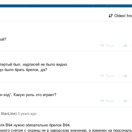
Oldest fir
кой?
Reply
|
тертый был, надписей не было видно.
до было брать брелок, да?
Reply
|
н код". Какую роль это играет?
Reply
|
StarLine)
3 years ago
ля В94 нужно обязательно брелок В94.
енного снятия с охраны не в заводском значении, а изменен на персонал