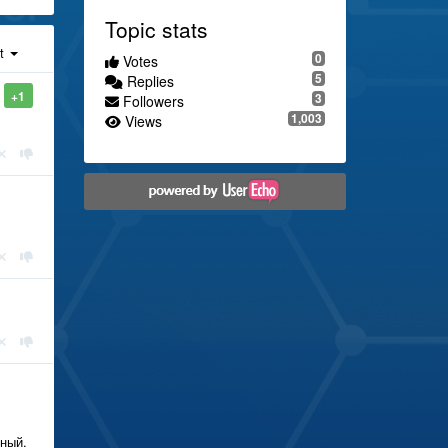
Topic stats
st
0
Votes
5
Replies
+1
3
Followers
1,003
Views
ьный.