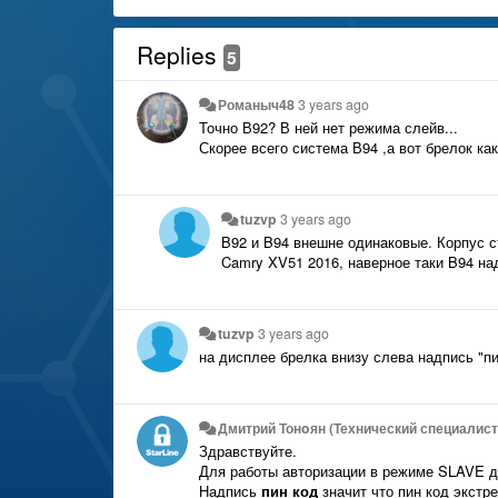
Replies
5
Романыч48
3 years ago
Точно В92? В ней нет режима слейв...
Скорее всего система В94 ,а вот брелок ка
tuzvp
3 years ago
B92 и B94 внешне одинаковые. Корпус с
Camry XV51 2016, наверное таки B94 на
tuzvp
3 years ago
на дисплее брелка внизу слева надпись "пи
Дмитрий Тонoян (Технический специалист 
Здравствуйте.
Для работы авторизации в режиме SLAVE д
Надпись
пин код
значит что пин код экстр