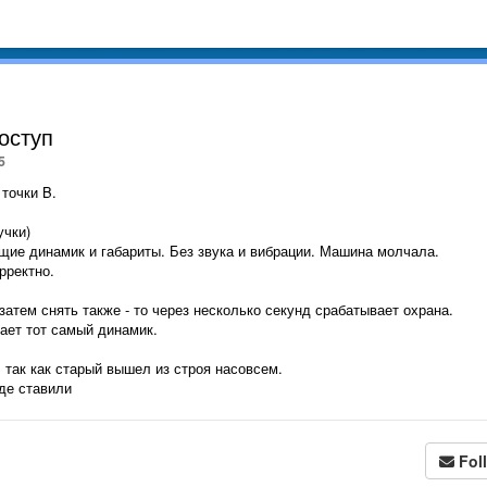
доступ
5
точки B.
учки)
щие динамик и габариты. Без звука и вибрации. Машина молчала.
орректно.
 затем снять также - то через несколько секунд срабатывает охрана.
ает тот самый динамик.
, так как старый вышел из строя насовсем.
где ставили
Fol