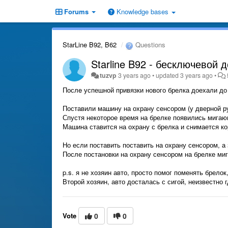
Forums
Knowledge bases
StarLine B92, B62
Questions
Starline B92 - бесключевой 
tuzvp
3 years ago
•
updated
3 years ago
•
Послe успешной привязки нового брелка доехали до 
Поставили машину на охрану сенсором (у дверной р
Спустя некоторое время на брелке появились мигаю
Машина ставится на охрану с брелка и снимается к
Но если поставить поставить на охрану сенсором, а
После постановки на охрану сенсором на брелке миг
p.s. я не хозяин авто, просто помог поменять брелок
Второй хозяин, авто досталась с сигой, неизвестно 
Vote
0
0