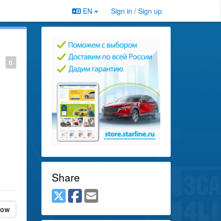
EN
Sign in / Sign up
0
Share
low