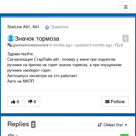
StarLine A91, A61
Questions
Значок тормоза
0
gamesfrommountra
6 months ago
•
updated
6 months ago
•
2
Здравствуйте.
Сигнализация СтарЛайн а91, почему у меня при поднятом
ручнике на брелке не горит значок тормоза, а при опущенном
ручнике наоборот горит.
Автозапуск несмотря на это работает
Авто на МКПП
0
0
Follow
Replies
2
Oldest first