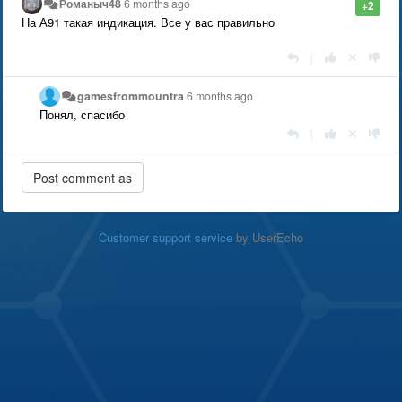
Романыч48
6 months ago
+2
На А91 такая индикация. Все у вас правильно
|
gamesfrommountra
6 months ago
Понял, спасибо
|
Customer support service
by UserEcho