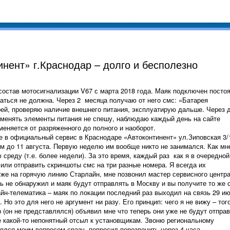
нент» г.Краснодар – долго и бесполезно
ав мотосигнализации V67 с марта 2018 года. Маяк подключен постоя
ваться не должна. Через 2 месяца получаю от него смс: «Батарея
рей, проверяю наличие внешнего питания, эксплуатирую дальше. Через 
з менять элементы питания не спешу, наблюдаю каждый день на сайте
меняется от разряженного до полного и наоборот.
 официальный сервис в Краснодаре «Автоконтинент» ул.Зиповская 3/
ам до 11 августа. Первую неделю им вообще никто не занимался. Как мн
среду (т.е. более недели). За это время, каждый раз как я в очередной
или отправить скриншоты смс на три разные номера. Я всегда их
уже на горячую линию Старлайн, мне позвонил мастер сервисного центра
ь не обнаружил и маяк будут отправлять в Москву и вы получите то же 
йн-телематика – маяк по локации последний раз выходил на связь 29 и
 Но это для него не аргумент ни разу. Его принцип: чего я не вижу – тог
 (он не представлялся) объявил мне что теперь они уже не будут отпра
е какой-то непонятный отсыл к установщикам. Звоню региональному
ялся моим вопросом сразу, попросил перезвонить через 4 часа.