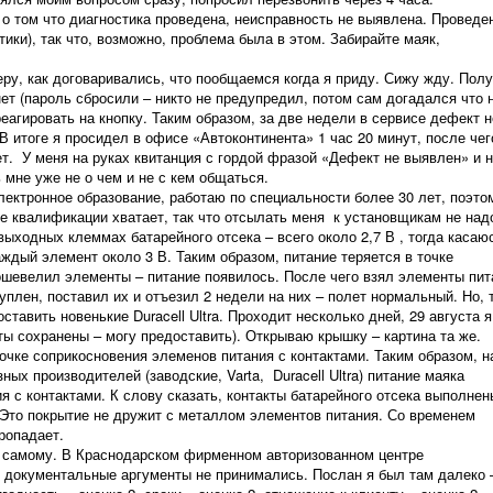
 о том что диагностика проведена, неисправность не выявлена. Проведе
ики), так что, возможно, проблема была в этом. Забирайте маяк,
у, как договаривались, что пообщаемся когда я приду. Сижу жду. Пол
нет (пароль сбросили – никто не предупредил, потом сам догадался что 
еагировать на кнопку. Таким образом, за две недели в сервисе дефект н
 В итоге я просидел в офисе «Автоконтинента» 1 час 20 минут, после чег
т. У меня на руках квитанция с гордой фразой «Дефект не выявлен» и 
 мне уже не о чем и не с кем общаться.
ктронное образование, работаю по специальности более 30 лет, поэто
е квалификации хватает, так что отсылать меня к установщикам не надо
выходных клеммах батарейного отсека – всего около 2,7 В , тогда касаю
аждый элемент около 3 В. Таким образом, питание теряется в точке
ошевелил элементы – питание появилось. После чего взял элементы пит
уплен, поставил их и отъезил 2 недели на них – полет нормальный. Но, 
ставить новенькие Duracell Ultra. Проходит несколько дней, 29 августа я
ы сохранены – могу предоставить). Открываю крышку – картина та же.
точке соприкосновения элеменов питания с контактами. Таким образом, н
ных производителей (заводские, Varta, Duracell Ultra) питание маяка
я с контактами. К слову сказать, контакты батарейного отсека выполнен
Это покрытие не дружит с металлом элементов питания. Со временем
ропадает.
амому. В Краснодарском фирменном авторизованном центре
и документальные аргументы не принимались. Послан я был там далеко 