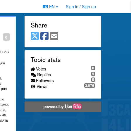
EN
Sign in / Sign up
Share
0
нно к
Topic stats
два
0
Votes
9
Replies
1.
5
Followers
е
3,076
Views
 раз
 и
самое
юля,
о не
влять