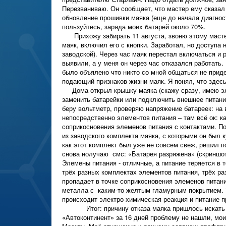
Перезваниваю. Он сообщает, что мастер ему сказал
обновление прошивки маяка (еще до начала диагност
пользуйтесь, заряда моих батарей около 70%.
Прихожу забирать 11 августа, звоню этому мастер
маяк, включил его с кнопки. Заработал, но доступа 
заводской). Через час маяк перестал включаться и р
выявили, а у меня он через час отказался работать.
было объялено что никто со мной общаться не приде
подающий признаков жизни маяк. Я понял, что здесь
Дома открыл крышку маяка (скажу сразу, имею эле
заменить батарейки или подключить внешнее питани
беру вольтметр, проверяю напряжение батареек: на 
непосредственно элементов питания – там всё ок: к
соприкосновения элеменов питания с контактами. П
из заводского комплекта маяка, с которыми он был к
как этот комплект был уже не совсем свеж, решил по
снова нолучаю смс: «Батарея разряжена» (скриншот
Элемены питания - отличные, а питание теряется в 
трёх разных комплектах элементов питания, трёх раз
пропадает в точке соприкосновения элеменов питани
металла с каким-то желтым гламурным покрытием. 
происходит электро-химическая реакция и питание п
Итог: причину отказа маяка пришлось искать с
«Автоконтинент» за 16 дней проблему не нашли, мо