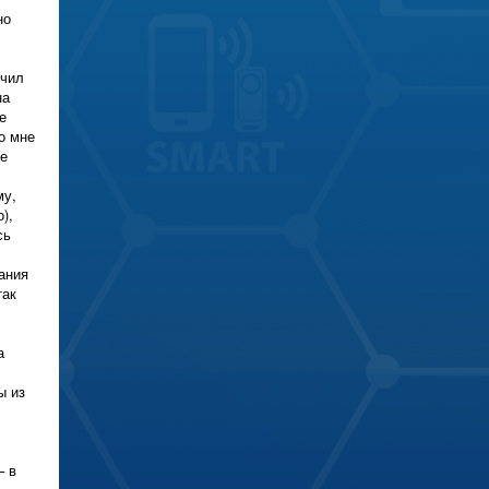
но
учил
на
е
о мне
не
му,
),
сь
ания
так
а
ы из
– в