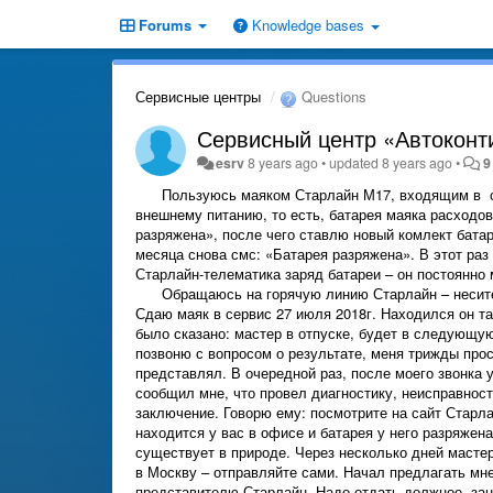
Forums
Knowledge bases
Сервисные центры
Questions
Сервисный центр «Автоконти
esrv
8 years ago
•
updated
8 years ago
•
9
Пользуюсь маяком Старлайн М17, входящим в сост
внешнему питанию, то есть, батарея маяка расходо
разряжена», после чего ставлю новый комлект бата
месяца снова смс: «Батарея разряжена». В этот ра
Старлайн-телематика заряд батареи – он постоянно 
Обращаюсь на горячую линию Старлайн – несите в
Сдаю маяк в сервис 27 июля 2018г. Находился он т
было сказано: мастер в отпуске, будет в следующую 
позвоню с вопросом о результате, меня трижды прос
представлял. В очередной раз, после моего звонка 
сообщил мне, что провел диагностику, неисправност
заключение. Говорю ему: посмотрите на сайт Старла
находится у вас в офисе и батарея у него разряжена.
существует в природе. Через несколько дней мастер
в Москву – отправляйте сами. Начал предлагать мн
представителю Старлайн. Надо отдать должное, зан