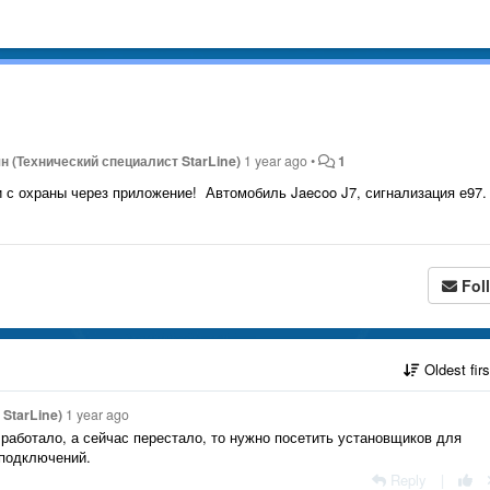
н (Технический специалист StarLine)
1 year ago
•
1
и с охраны через приложение! Автомобиль Jaecoo J7, сигнализация е97.
Fol
Oldest fir
StarLine)
1 year ago
 работало, а сейчас перестало, то нужно посетить установщиков для
 подключений.
Reply
|