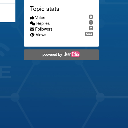
Topic stats
0
Votes
1
Replies
2
Followers
543
Views