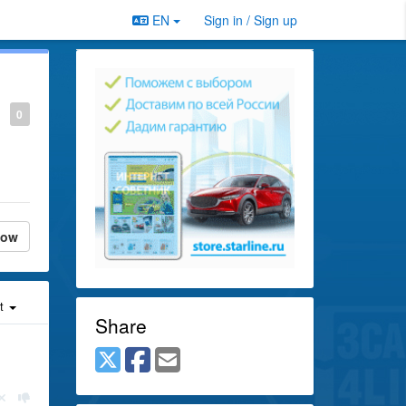
EN
Sign in / Sign up
0
low
st
Share