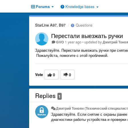
Forums
Knowledge bases
StarLine A97, B97
Questions
Перестали выезжать ручки
GVO
1 year ago
•
updated by
Дмитрий Тонoя
Здравствуйте. Перестали выезжать ручки при сняти
Пожалуйста, помогите с этой проблемой.
Vote
0
0
Replies
1
Дмитрий Тонoян (Технический специалист 
Здравствуйте. Если снятие с охраны ранее
диагностики работы устройства и проверки