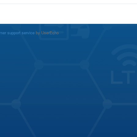
mer support service
by UserEcho