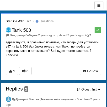
StarLine A97, B97
Questions
Tank 500
+1
Владимир Лебедев
2 years ago
•
updated
2 years ago
•
2
здравствуйте, я правильно понимаю, что теперь для установки
s97 на tank 500 без блока телематики Tbox, не требуется
хоронить ключ в автомобиле? Всё будет также работать ?
Спасибо
1
0
Follow
Replies
2
Oldest first
Дмитрий Тонoян (Технический специалист StarLine)
2 years
ago