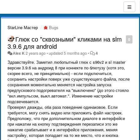
StarLine Мастер
Bugs
Глюк со "сквозными" кликами на slm
0
3.9.6 для android
Аlex K
2 years ago
•
updated
5 months ago
•
4
Здравствуйте. Заметил любопытный глюк с s96v2 и sl master
версии 3.9.6 на андроид 8 при коннекте по блютузу (хотя это,
скорее всего, не принципиально) - если подключиться,
сохранить настройки поверх уже существующего файла, после
сохранения моментально меняется настройка запуска
предпускового подогревателя на "выключено" (до этого стояло
"вкл.импульсом, выкл.автомат.". Изменение настройки
подсвечевается.
Проверял дважды, оба раза поведение одинаковое. Если
требуется, могу снять видео или приложить файл настроек.
Предположу, что при дополнительном диалоге в интерфейсе
при нажатии на кнопку подтверждения перезаписи это же
нажатие срабатывает и в интерфейсе приложения, меняя
настройку, которая попадает на то же место, что и кнопка