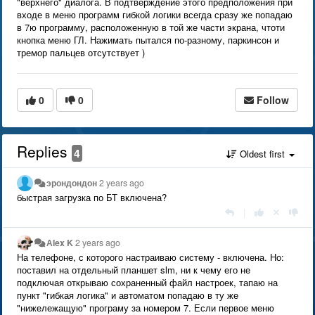
"верхнего" диалога. В подтверждение этого предположения при
входе в меню программ гибкой логики всегда сразу же попадаю
в 7ю программу, расположенную в той же части экрана, чтоти
кнопка меню ГЛ. Нажимать пытался по-разному, паркинсон и
тремор пальцев отсутствует )
0
0
Follow
Replies
4
Oldest first
эрондондон
2 years ago
быстрая загрузка по БТ включена?
|
Аlex K
2 years ago
На телефоне, с которого настраиваю систему - включена. Но:
поставил на отдельный планшет slm, ни к чему его не
подключая открываю сохраненный файл настроек, тапаю на
пункт "гибкая логика" и автоматом попадаю в ту же
"нижележащую" програму за номером 7. Если первое меню