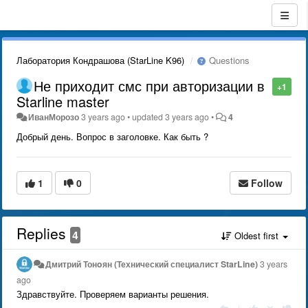
Лаборатория Кондрашова (StarLine K96)
Questions
Не приходит смс при авторизации в
+1
Starline master
ИванМорозо
3 years ago
•
updated
3 years ago
•
4
Добрый день. Вопрос в заголовке. Как быть ?
1
0
Follow
Replies
4
Oldest first
Дмитрий Тонoян (Технический специалист StarLine)
3 years
ago
Здравствуйте. Проверяем варианты решения.