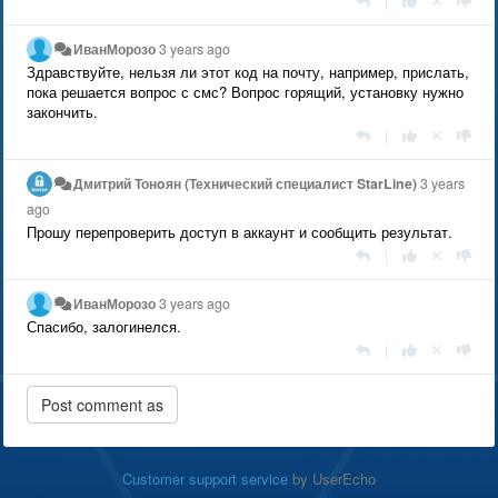
|
ИванМорозо
3 years ago
Здравствуйте, нельзя ли этот код на почту, например, прислать,
пока решается вопрос с смс? Вопрос горящий, установку нужно
закончить.
|
Дмитрий Тонoян (Технический специалист StarLine)
3 years
ago
Прошу перепроверить доступ в аккаунт и сообщить результат.
|
ИванМорозо
3 years ago
Спасибо, залогинелся.
|
Customer support service
by UserEcho