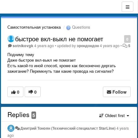
Самостоятельная установка
Questions
быстрое вкл-выкл не помогает
0
sotnikovgk
4 years ago
•
updated by
эрондондон
4 years ago
•
5
Подниму тему
Даже быстрое вкл-выкл не помогает
Есть какой-то иной способ, кроме как бесконечно дергать
зажигание? Перемкнуть там какие провода на сигналке?
0
0
Follow
Replies
5
Oldest first
Дмитрий Тонoян (Технический специалист StarLine)
4 years
ago