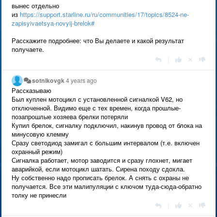
вынес отдельно
из
https://support.starline.ru/ru/communities/17/topics/8524-ne-
zapisyivaetsya-novyij-brelok#
Расскажите подробнее: что Вы делаете и какой результат
получаете.
|
sotnikovgk
4 years ago
Рассказываю
Был куплен мотоцикл с установленной сигналкой V62, но
отключенной. Видимо еще с тех времен, когда прошлые-
позапрошлые хозяева брелки потеряли
Купил брелок, сигналку подключил, накинув провод от блока на
минусовую клемму
Сразу светодиод замигал с большим интервалом (т.е. включен
охранный режим)
Сигналка работает, мотор заводится и сразу глохнет, мигает
аварийкой, если мотоцикл шатать. Сирена походу сдохла.
Ну собственно надо прописать брелок. А снять с охраны не
получается. Все эти малипуляции с ключом туда-сюда-обратно
толку не принесли
|