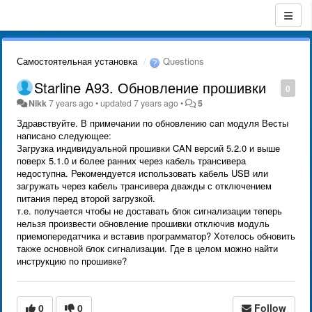
Самостоятельная установка
Questions
Starline A93. Обновление прошивки
0
Nikk
7 years ago
•
updated
7 years ago
•
5
Здравствуйте. В примечании по обновлению can модуля Весты
написано следующее:
Загрузка индивидуальной прошивки CAN версий 5.2.0 и выше
поверх 5.1.0 и более ранних через кабель трансивера
недоступна. Рекомендуется использовать кабель USB или
загружать через кабель трансивера дважды с отключением
питания перед второй загрузкой.
т.е. получается чтобы не доставать блок сигнализации теперь
нельзя произвести обновление прошивки отключив модуль
приемопередатчика и вставив программатор? Хотелось обновить
также основной блок сигнализации. Где в целом можно найти
инструкцию по прошивке?
0
0
Follow