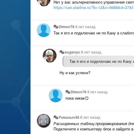
Нет у вас альтернативного управления све
https://can.starline.ru/?b=12&c=6688&d=27
Dimon76
8 лет назад
Так я его и подключаю не по Кану а слабот
eugenyc
8 лет назад
Так я его и подключаю не по Кану 
Ну и как успехи?
Dimon76
8 лет назад
пока никак😏
Романыч48
8 лет назад
Расширенных таблиц програмирования для
Подключите к компьютеру блок и зайдите в