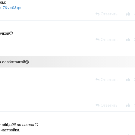
том:
&f=-7&v=0&q=
Ответить
|
очкой😏
Ответить
|
а слаботочкой😏
Ответить
|
Ответить
|
 е66,е96 не нашел😞
 настройки.