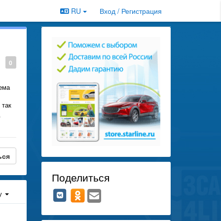
RU
Вход / Регистрация
0
ема
 так
ься
Поделиться
у