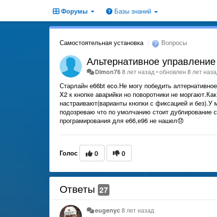
Форумы
Базы знаний
Самостоятельная установка
Вопросы
Альтернативное управление
Dimon76
8 лет назад
•
обновлен
8 лет наз
Старлайн е66bt eco.Не могу победить алтернативн
X2 к кнопке аварийки но поворотники не моргают.Ка
настраивают(варианты кнопки с фиксацией и без).У 
подозреваю что по умолчанию стоит дублирование 
програмирования для е66,е96 не нашел😞
Голос
0
0
Ответы
27
eugenyc
8 лет назад