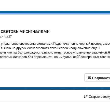
 световымисигналами
ад
•
27
ое управление световыми сигналами.Подключил сине-черный провод разь
к я знаю на других сигнализациях такой способ подключения еще и
меня кнопка без фиксации,т.е.нужно импульсное управление аварийкой.Я
световых сигналов.Как переключить на импульсное?Расширенных таблиц
Подписат
Старые сверх