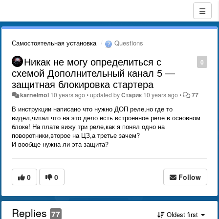
Самостоятельная установка
Questions
Никак не могу определиться с
0
схемой Дополнительный канал 5 —
защитная блокировка стартера
karnelmol
10 years ago
•
updated by
Старик
10 years ago
•
77
В инструкции написано что нужно ДОП реле,но где то
видел,читал что на это дело есть встроенное реле в основном
блоке! На плате вижу три реле,как я понял одно на
поворотники,второе на ЦЗ,а третье зачем?
И вообще нужна ли эта защита?
0
0
Follow
Replies
77
Oldest first