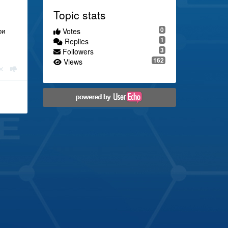
Topic stats
0
Votes
ри
1
Replies
3
Followers
162
Views