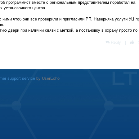
тоб программист вместе с региональным представителем поработал на
х установочного центра.
с ними чтоб они все проверили и пригласили РП. Наверняка услуги УЦ п
ая.
ытию двери при наличии связи с меткой, а постановку в охрану просто по
Reply
|
mer support service
by UserEcho