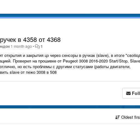
ручек в 4358 от 4368
ондон
1 month ago
•
1
ит открытия и закрытия цз через сенсоры в ручкак (slave), в итоге "свобо
цией. Проверил на прошивке от Peugeot 3008 2016-2020 Start/Stop, Slave
отлично, но есть проблемы с другими статусами (работы двигатели,
ить slave от пежо 3008 в 508
Fol
Oldest fir