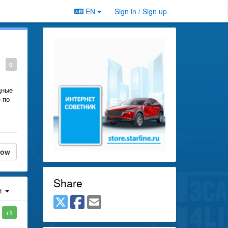
EN
Sign in / Sign up
0
дные
 по
low
Share
st
+1