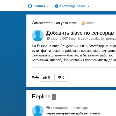
Forums
Knowledge bases
Самостоятельная установка
Ideas
Добавить slave по сенсорам 
a bond 007
1 month ago
•
updated by
эронд
На E96v2 на авто Peugeot 508 2015 Start/Stop не вид
руки" фактически не работают совместно с сигнализа
сенсорам и штатному брелку, и багажнику работают 
багажника, дверей). Не могли бы программисты добав
Vote
0
0
Replies
1
эрондондон
1 month ago
через интернет не добавят ничего.