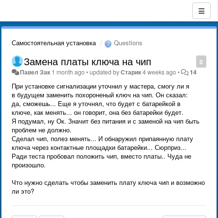
Самостоятельная установка
Questions
Замена платы ключа на чип
0
Павел Зак
1 month ago
•
updated by
Старик
4 weeks ago
•
14
При установке сигнализации уточнил у мастера, смогу ли я
в будущем заменить похороненый ключ на чип. Он сказал:
да, сможешь... Еще я уточнял, что будет с батарейкой в
ключе, как менять... он говорит, она без батарейки будет.
Я подумал, ну Ок. Значит без питания и с заменой на чип быть
проблем не должно.
Сделал чип, полез менять... И обнаружил припаянную плату
ключа через контактные площадки батарейки... Сюрприз...
Ради теста пробовал положить чип, вместо платы.. Чуда не
произошло.
Что нужно сделать чтобы заменить плату ключа чип и возможно
ли это?