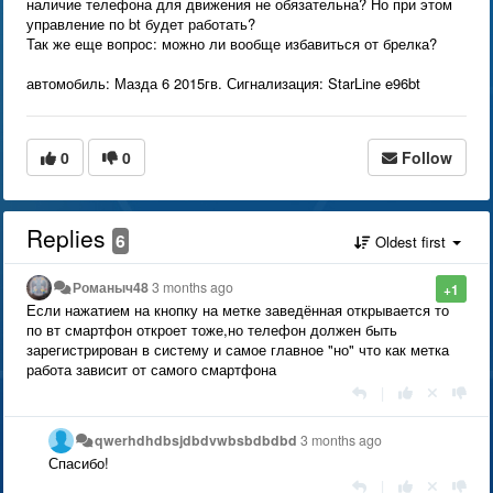
наличие телефона для движения не обязательна? Но при этом
управление по bt будет работать?
Так же еще вопрос: можно ли вообще избавиться от брелка?
автомобиль: Мазда 6 2015гв. Сигнализация: StarLine e96bt
0
0
Follow
Replies
6
Oldest first
Романыч48
3 months ago
+1
Если нажатием на кнопку на метке заведённая открывается то
по вт смартфон откроет тоже,но телефон должен быть
зарегистрирован в систему и самое главное "но" что как метка
работа зависит от самого смартфона
|
qwerhdhdbsjdbdvwbsbdbdbd
3 months ago
Спасибо!
|