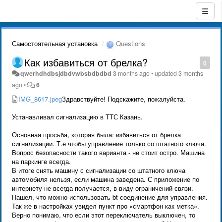
Самостоятельная установка
Questions
Как избавиться от брелка?
0
qwerhdhdbsjdbdvwbsbdbdbd
3 months ago
•
updated
3 months
ago
•
6
IMG_8617.jpeg
Здравствуйте! Подскажите, пожалуйста.
Устанавливал сигнализацию в ТТС Казань.
Основная просьба, которая была: избавиться от брелка
сигнализации. Т.е чтобы управление только со штатного ключа.
Вопрос безопасности такого варианта - не стоит остро. Машина
на паркинге всегда.
В итоге снять машину с сигнализации со штатного ключа
автомобиля нельзя, если машина заведена. С приложение по
интернету не всегда получается, в виду ограничений связи.
Нашел, что можно использовать bt соединение для управления.
Так же в настройках увидел пункт про «смартфон как метка».
Верно понимаю, что если этот переключатель выключен, то