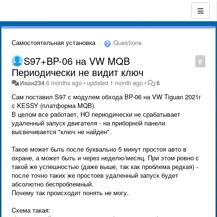
Самостоятельная установка
Questions
S97+BP-06 на VW MQB
0
Периодически не видит ключ
Иван234
6 months ago
•
updated
1 month ago
•
6
Сам поставил S97 с модулем обхода BP-06 на VW Tiguan 2021г
с KESSY (платформа MQB).
В целом все работает, НО периодически не срабатывает
удаленный запуск двигателя - на приборной панели
высвечивается "ключ не найден".
Такое может быть после буквально 5 минут простоя авто в
охране, а может быть и через неделю/месяц. При этом ровно с
такой же успешностью (даже выше, так как проблема редкая) -
после точно таких же простоев удаленный запуск будет
абсолютно беспроблемный.
Почему так происходит понять не могу.
Cхема такая: