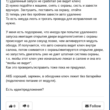
1) удаленный запуск не сработал (не видит ключ)
2) нужно подойти к машине, снять с охраны, сесть и завести
вручную. Заглушить, поставить на охрану, отойти
3) теперь уже без проблем завести авто удаленно
То есть никуда лезть и трогать провода для исправления не
нужно.
У меня есть подозрение, что иногда при попытке удаленного
запуска имитация открытия двери водителя/снятия с охраны
происходит на доли секунд позже, чем активируется модуль
обхода. И получается, что авто сначала видит ключ внутри
салона, потом снимается с охраны/имитируется открытие двери,
но запустить двигатель уже не дает штатная система охраны,
т.к. якобы этот ключ уже изначально лежал в салоне и она его
"якобы не видит".
Как это проверить/исправить тоже пока не придумал.
АКБ хороший, заряжен, в обходчике ключ лежит без батарейки
(подключено питание от модуля).
Есть идеи/предложения?
0
0
Follow