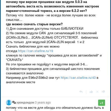
почему при версии прошивки кан модуля 5.0.3 на
автомобиль веста есть возможность изменения настроек
паркинг-стояночный тормоз, а а версии 6.2.2 нет?
Потому что более новое - не всегда более лучшее во всех
смыслах...
где можно скачать старые версии?
1) Для скачивания доступны только БИБЛИОТЕКИ
2) На свежие модули CAN для сигнализаций 3-5 поколений
(2CAN+2LINv3... 2CAN+2LINv6) ОТСУТСТВУЮТ. библиотека
есть только для модулей 2CAN+2LIN версий 1 и 2
Скачать библиотеки для них можно
отсюда
https://can.starline.ru/19
кликнув по галочке между "прошивка для всех автомобилей" и
"СКАЧАТЬ"
Но эти прошивки не подойдут к модулям версий 3-6...
3) библиотеки прошивок для сигнализаций шестого поколения
скачиваются аналогично
Например для E96v2\S96v2 они тут
https://can.starline.ru/43
в
аналогичном месте
|
эрондондон
3 years ago
+1
потому что на весте для обхода это обязательно должно быть в