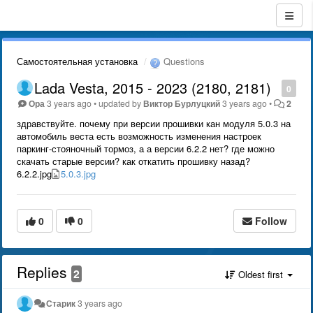
Самостоятельная установка
Questions
Lada Vesta, 2015 - 2023 (2180, 2181)
0
Ора
3 years ago
•
updated by
Виктор Бурлуцкий
3 years ago
•
2
здравствуйте. почему при версии прошивки кан модуля 5.0.3 на
автомобиль веста есть возможность изменения настроек
паркинг-стояночный тормоз, а а версии 6.2.2 нет? где можно
скачать старые версии? как откатить прошивку назад?
6.2.2.jpg
5.0.3.jpg
0
0
Follow
Replies
2
Oldest first
Старик
3 years ago