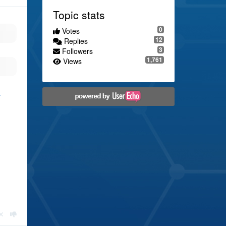
Topic stats
0
Votes
12
Replies
3
Followers
1,761
Views
-