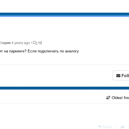
Старик
4 years ago
•
12
ит на паркинге? Если подключать по аналогу
Fol
Oldest fir
Reply
|