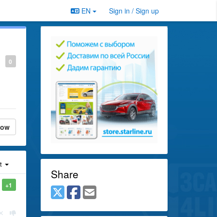
EN
Sign in / Sign up
0
low
st
Share
+1