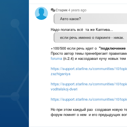
Старик
4 years ago
Авто какое?
Надо полагать всё та же Каптива...
если речь именно о паркинге - никак.
+100/500 если речь идет о
"подключение 
Просто автор темы пренебрегает правила
foruma
(п.2.4) и насоздавал кучу новых тем
https://support.starline.ru/communities/10/t
zazhiganiya
https://support.starline.ru/communities/10/top
voditelskoj-dveri
https://support.starline.ru/communities/10/top
Но при этом каждый раз создавая новую те
форум помнят о нем и его предыдущих вопро