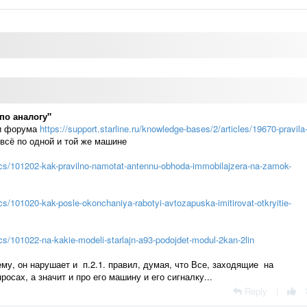
по аналогу"
ми форума
https://support.starline.ru/knowledge-bases/2/articles/19670-pravila
 всё по одной и той же машине
opics/101202-kak-pravilno-namotat-antennu-obhoda-immobilajzera-na-zamok-
ics/101020-kak-posle-okonchaniya-rabotyi-avtozapuska-imitirovat-otkryitie-
ics/101022-na-kakie-modeli-starlajn-a93-podojdet-modul-2kan-2lin
му, он нарушает и п.2.1. правил, думая, что Все, заходящие на
сах, а значит и про его машину и его сигналку...
Reply
|