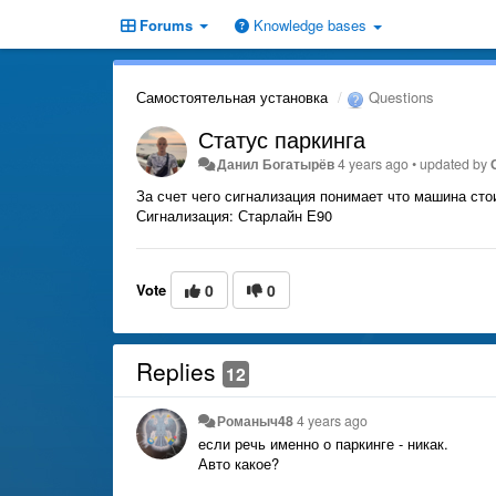
Forums
Knowledge bases
Самостоятельная установка
Questions
Статус паркинга
Данил Богатырёв
4 years ago
•
updated by
За счет чего сигнализация понимает что машина сто
Сигнализация: Старлайн Е90
Vote
0
0
Replies
12
Романыч48
4 years ago
если речь именно о паркинге - никак.
Авто какое?