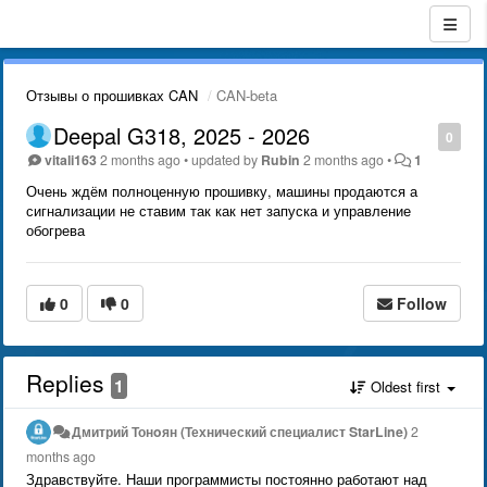
Отзывы о прошивках CAN
CAN-beta
Deepal G318, 2025 - 2026
0
vitali163
2 months ago
•
updated by
Rubin
2 months ago
•
1
Очень ждём полноценную прошивку, машины продаются а
сигнализации не ставим так как нет запуска и управление
обогрева
0
0
Follow
Replies
1
Oldest first
Дмитрий Тонoян (Технический специалист StarLine)
2
months ago
Здравствуйте. Наши программисты постоянно работают над