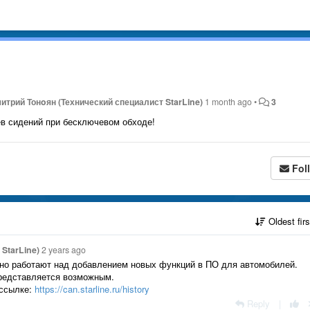
итрий Тонoян (Технический специалист StarLine)
1 month ago
•
3
в сидений при бесключевом обходе!
Fol
Oldest fir
StarLine)
2 years ago
но работают над добавлением новых функций в ПО для автомобилей.
редставляется возможным.
 ссылке:
https://can.starline.ru/history
Reply
|