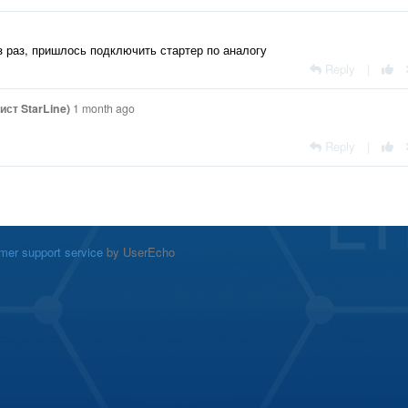
з раз, пришлось подключить стартер по аналогу
Reply
|
ист StarLine)
1 month ago
Reply
|
mer support service
by UserEcho