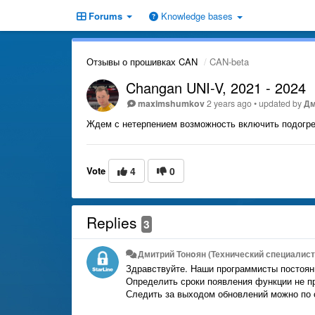
Forums
Knowledge bases
Отзывы о прошивках CAN
CAN-beta
Changan UNI-V, 2021 - 2024
maximshumkov
2 years ago
•
updated by
Дм
Ждем с нетерпением возможность включить подогре
Vote
4
0
Replies
3
Дмитрий Тонoян (Технический специалист 
Здравствуйте. Наши программисты постоян
Определить сроки появления функции не п
Следить за выходом обновлений можно по