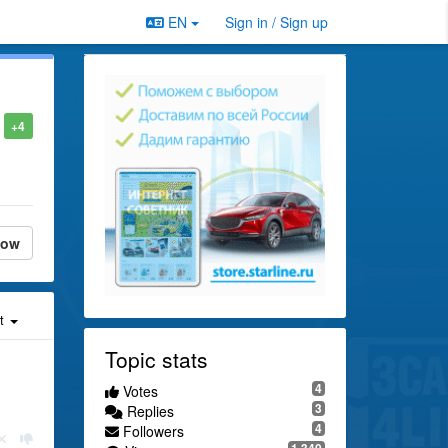
EN
Sign in / Sign up
+4
low
st
Topic stats
4
Votes
3
Replies
4
Followers
1,340