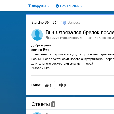
Форумы
Базы знаний
StarLine B94, B64
Вопросы
B64 Отвязался брелок посл
Тимур Нуртдинов
9 лет назад
•
обновлен
U
Добрый день!
starline B64
В машине разрядился аккумулятор, снимал для заме
новый. После установки нового аккумулятора - перес
длительного отсутствия аккумулятора?
Nissan Juke
Голос
1
0
Ответы
1