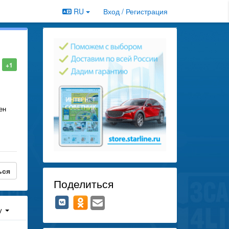
RU
Вход / Регистрация
+1
ен
ься
Поделиться
у