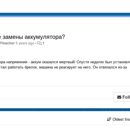
е замены аккумулятора?
UTeacher
5 years ago
•
1
ра напряжения - аккум оказался мертвый/ Cпустя неделю был установл
тал работать брелок, машина не реагирует на него. Он отвязался из-за
Fol
Oldest fir