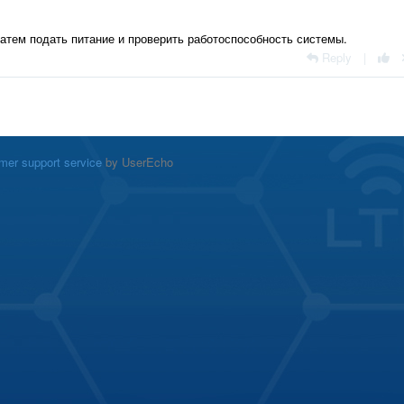
атем подать питание и проверить работоспособность системы.
Reply
|
mer support service
by UserEcho