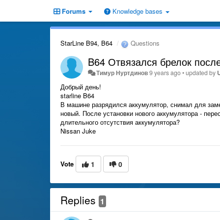
Forums
Knowledge bases
StarLine B94, B64
Questions
B64 Отвязался брелок посл
Тимур Нуртдинов
9 years ago
•
updated by
Добрый день!
starline B64
В машине разрядился аккумулятор, снимал для заме
новый. После установки нового аккумулятора - перес
длительного отсутствия аккумулятора?
Nissan Juke
Vote
1
0
Replies
1