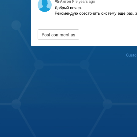
Антон Я
9 years ago
Добрый вечер.
Рекомендую обесточить систему ещё раз, з
Custo