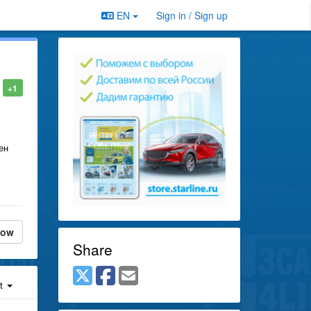
EN
Sign in / Sign up
+1
ен
low
Share
st