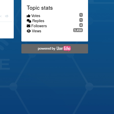
Topic stats
1
Votes
1
Replies
4
Followers
3,458
Views