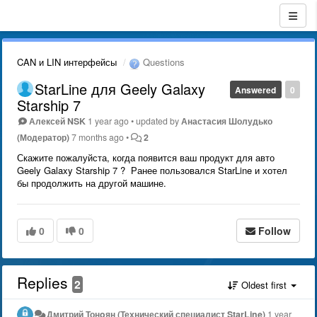
CAN и LIN интерфейсы
Questions
StarLine для Geely Galaxy
Answered
0
Starship 7
Алексей NSK
1 year ago
•
updated by
Анастасия Шолудько
(Модератор)
7 months ago
•
2
Скажите пожалуйста, когда появится ваш продукт для авто
Geely Galaxy Starship 7 ? Ранее пользовался StarLine и хотел
бы продолжить на другой машине.
0
0
Follow
Replies
2
Oldest first
Дмитрий Тонoян (Технический специалист StarLine)
1 year