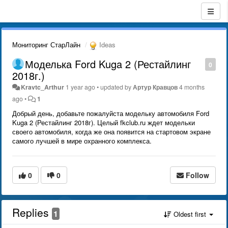
Мониторинг СтарЛайн
Ideas
Моделька Ford Kuga 2 (Рестайлинг
0
2018г.)
Kravtc_Arthur
1 year ago
•
updated by
Артур Кравцов
4 months
ago
•
1
Добрый день, добавьте пожалуйста модельку автомобиля Ford
Kuga 2 (Рестайлинг 2018г). Целый fkclub.ru ждет модельки
своего автомобиля, когда же она появится на стартовом экране
самого лучшей в мире охранного комплекса.
0
0
Follow
Replies
1
Oldest first