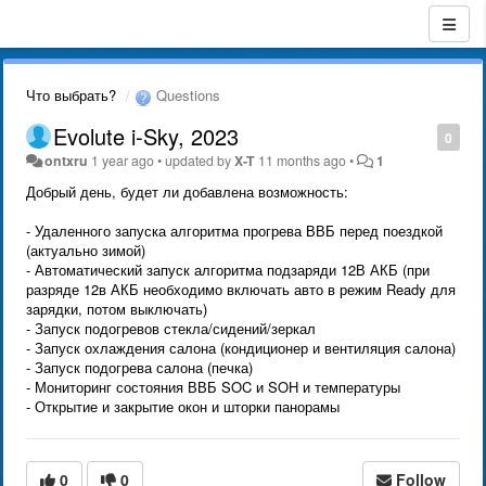
Что выбрать?
Questions
Evolute i-Sky, 2023
0
ontxru
1 year ago
•
updated by
X-T
11 months ago
•
1
Добрый день, будет ли добавлена возможность:
- Удаленного запуска алгоритма прогрева ВВБ перед поездкой
(актуально зимой)
- Автоматический запуск алгоритма подзаряди 12В АКБ (при
разряде 12в АКБ необходимо включать авто в режим Ready для
зарядки, потом выключать)
- Запуск подогревов стекла/сидений/зеркал
- Запуск охлаждения салона (кондиционер и вентиляция салона)
- Запуск подогрева салона (печка)
- Мониторинг состояния ВВБ SOC и SOH и температуры
- Открытие и закрытие окон и шторки панорамы
0
0
Follow