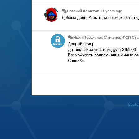
Евгений Хлыстов
11 years ago
Добрый день! А есть ли возможность по
Иван Поважнюк (Инженер ФСП Ста
Добрый вечер.
Датчик находится в модуле SIM900
Возможность подключения к нему от
Спасибо.
Custo