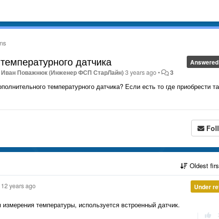
ns
температурного датчика
Answered
y
Иван Поважнюк (Инженер ФСП СтарЛайн)
3 years ago
•
3
полнительного температурного датчика? Если есть то где приобрести т
Fol
Oldest fir
12 years ago
Under re
ля измерения температуры, используется встроенный датчик.
|