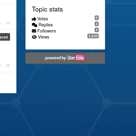
Topic stats
0
Votes
3
Replies
4
Followers
3,543
Views
ered