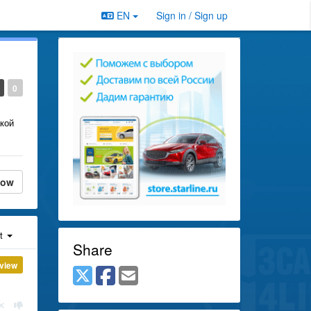
EN
Sign in / Sign up
0
акой
low
st
Share
view