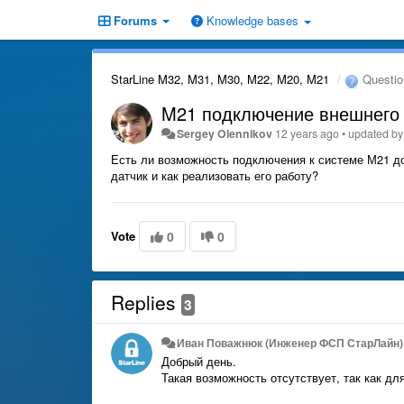
Forums
Knowledge bases
StarLine M32, M31, M30, M22, M20, M21
Questio
M21 подключение внешнего 
Sergey Olennikov
12 years ago
•
updated b
Есть ли возможность подключения к системе М21 до
датчик и как реализовать его работу?
Vote
0
0
Replies
3
Иван Поважнюк (Инженер ФСП СтарЛайн)
Добрый день.
Такая возможность отсутствует, так как д