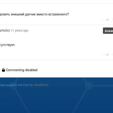
дпаять внешний датчик вместо встроенного?
|
рЛайн)
11 years ago
Answ
сутствует.
|
Commenting disabled
mer support service
by UserEcho