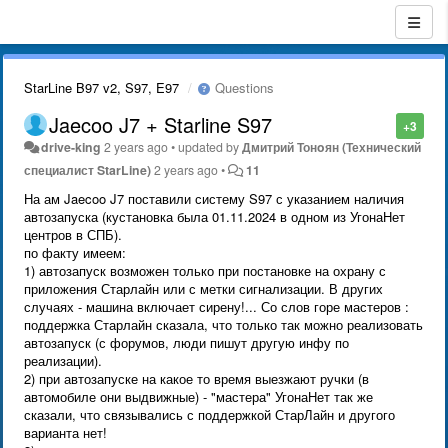
StarLine B97 v2, S97, E97
Questions
Jaecoo J7 + Starline S97
+3
drive-king
2 years ago
•
updated by
Дмитрий Тонoян (Технический
специалист StarLine)
2 years ago
•
11
На ам Jaecoo J7 поставили систему S97 с указанием наличия
автозапуска (кустановка была 01.11.2024 в одном из УгонаНет
центров в СПБ).
по факту имеем:
1) автозапуск возможен только при постановке на охрану с
приложения Старлайн или с метки сигнализации. В других
случаях - машина включает сирену!... Со слов горе мастеров :
поддержка Старлайн сказала, что только так можно реализовать
автозапуск (с форумов, люди пишут другую инфу по
реализации).
2) при автозапуске на какое то время выезжают ручки (в
автомобиле они выдвижные) - "мастера" УгонаНет так же
сказали, что связывались с поддержкой СтарЛайн и другого
варианта нет!