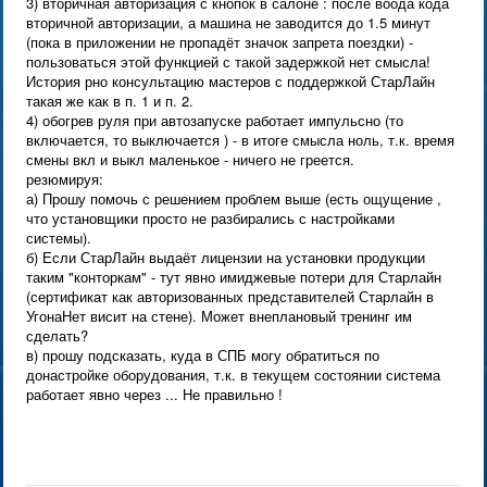
3) вторичная авторизация с кнопок в салоне : после воода кода
вторичной авторизации, а машина не заводится до 1.5 минут
(пока в приложении не пропадёт значок запрета поездки) -
пользоваться этой функцией с такой задержкой нет смысла!
История рно консультацию мастеров с поддержкой СтарЛайн
такая же как в п. 1 и п. 2.
4) обогрев руля при автозапуске работает импульсно (то
включается, то выключается ) - в итоге смысла ноль, т.к. время
смены вкл и выкл маленькое - ничего не греется.
резюмируя:
а) Прошу помочь с решением проблем выше (есть ощущение ,
что установщики просто не разбирались с настройками
системы).
б) Если СтарЛайн выдаёт лицензии на установки продукции
таким "конторкам" - тут явно имиджевые потери для Старлайн
(сертификат как авторизованных представителей Старлайн в
УгонаНет висит на стене). Может внеплановый тренинг им
сделать?
в) прошу подсказать, куда в СПБ могу обратиться по
донастройке оборудования, т.к. в текущем состоянии система
работает явно через ... Не правильно !