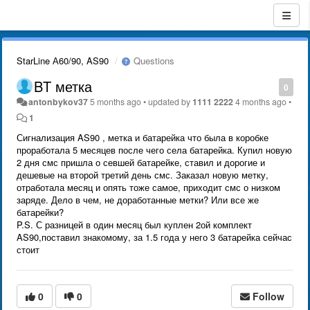
StarLine А60/90, AS90
Questions
BT метка
0
antonbykov37
5 months ago
•
updated by
1111 2222
4 months ago
•
1
Сигнализация AS90 , метка и батарейка что была в коробке
проработала 5 месяцев после чего села батарейка. Купил новую
2 дня смс пришла о севшей батарейке, ставил и дорогие и
дешевые на второй третий день смс. Заказал новую метку,
отработала месяц и опять тоже самое, приходит смс о низком
заряде. Дело в чем, не доработанные метки? Или все же
батарейки?
P.S. С разницей в один месяц был куплен 2ой комплект
AS90,поставил знакомому, за 1.5 года у него 3 батарейка сейчас
стоит
0
0
Follow