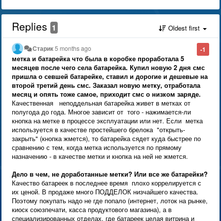
Replies
1
Oldest first
Старик
5 months ago
-1
метка и батарейка что была в коробке проработала 5
месяцев после чего села батарейка. Купил новую 2 дня смс
пришла о севшей батарейке, ставил и дорогие и дешевые на
второй третий день смс. Заказал новую метку, отработала
месяц и опять тоже самое, приходит смс о низком заряде.
Качественная неподдельная батарейка живет в метках от
полугода до года. Многое зависит от того - нажимается-ли
кнопка на метке в процессе эксплуатации или нет. Если метка
используется в качестве простейшего брелока "открыть-
закрыть" (кнопка жмется), то батарейка сядет куда быстрее по
сравнению с тем, когда метка используется по прямому
назначению - в качестве метки и кнопка на ней не жмется.
Дело в чем, не доработанные метки? Или все же батарейки?
Качество батареек в последнее время плохо коррелируется с
их ценой. В продаже много ПОДДЕЛОК низчайшего качества.
Поэтому покупать надо не где попало (интернет, лоток на рынке,
киоск союзпечати, касса продуктового магазина), а в
специализированных отделах, где батареек целая витрина и