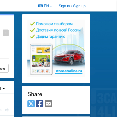
EN
Sign in / Sign up
0
low
st
Share