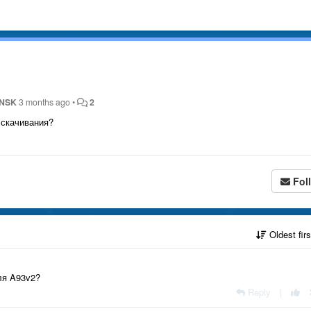
_NSK
3 months ago
•
2
я скачивания?
Fol
Oldest fir
ля A93v2?
Reply
|