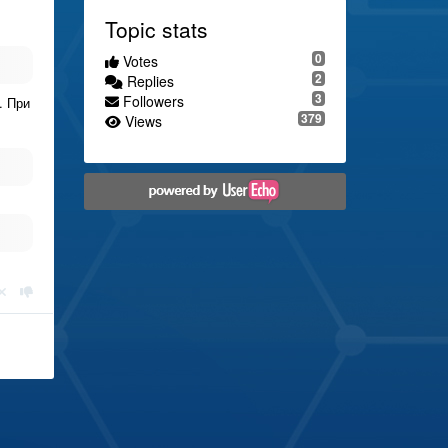
Topic stats
0
Votes
2
Replies
3
Followers
. При
379
Views