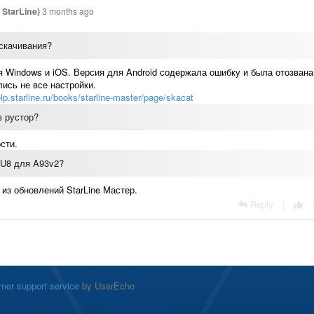
StarLine)
3 months ago
 скачивания?
я Windows и iOS. Версия для Android содержала ошибку и была отозвана
ись не все настройки.
elp.starline.ru/books/starline-master/page/skacat
в рустор?
сти.
 U8 для A93v2?
 из обновлений StarLine Мастер.
Reply
|
mer support service
by UserEcho