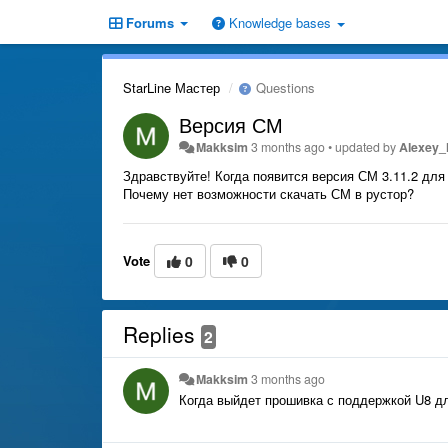
Forums
Knowledge bases
StarLine Мастер
Questions
Версия СМ
Makksim
3 months ago
•
updated by
Alexey
Здравствуйте! Когда появится версия СМ 3.11.2 дл
Почему нет возможности скачать СМ в рустор?
Vote
0
0
Replies
2
Makksim
3 months ago
Когда выйдет прошивка с поддержкой U8 д