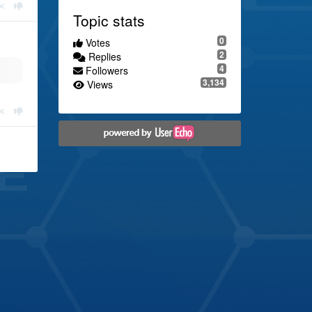
Topic stats
0
Votes
2
Replies
4
Followers
3,134
Views