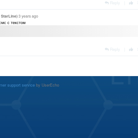
Reply
|
StarLine)
3 years ago
смс с текстом
Reply
|
mer support service
by UserEcho