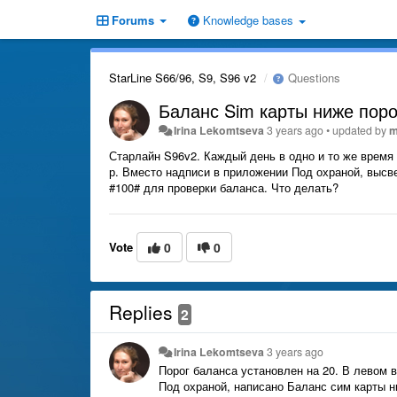
Forums
Knowledge bases
StarLine S66/96, S9, S96 v2
Questions
Баланс Sim карты ниже поро
Irina Lekomtseva
3 years ago
•
updated by
m
Старлайн S96v2. Каждый день в одно и то же время 
р. Вместо надписи в приложении Под охраной, высв
#100# для проверки баланса. Что делать?
Vote
0
0
Replies
2
Irina Lekomtseva
3 years ago
Порог баланса установлен на 20. В левом в
Под охраной, написано Баланс сим карты н