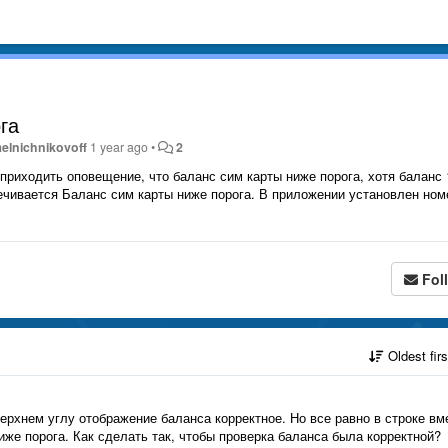
га
elnichnikovoff
1 year ago
•
2
приходить оповещение, что баланс сим карты ниже порога, хотя баланс 
ечивается Баланс сим карты ниже порога. В приложении установлен ном
Fol
Oldest fir
ерхнем углу отображение баланса корректное. Но все равно в строке вм
иже порога. Как сделать так, чтобы проверка баланса была корректной?