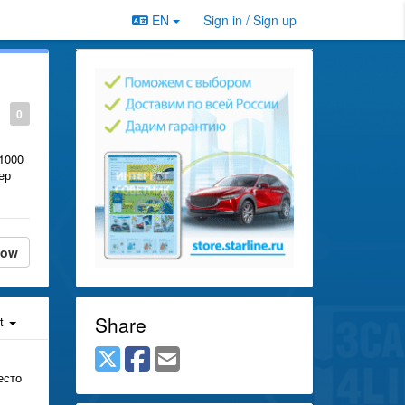
EN
Sign in / Sign up
0
1000
ер
low
Share
st
есто