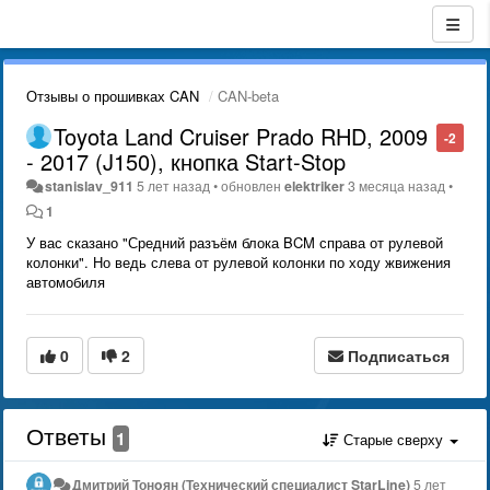
Отзывы о прошивках CAN
CAN-beta
Toyota Land Cruiser Prado RHD, 2009
-2
- 2017 (J150), кнопка Start-Stop
stanislav_911
5 лет назад
•
обновлен
elektriker
3 месяца назад
•
1
У вас сказано "Средний разъём блока BCM справа от рулевой
колонки". Но ведь слева от рулевой колонки по ходу жвижения
автомобиля
0
2
Подписаться
Ответы
1
Старые сверху
Дмитрий Тонoян (Технический специалист StarLine)
5 лет