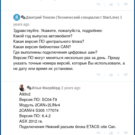
|
Дмитрий Тонoян (Технический специалист StarLine)
3
years ago
Здравствуйте. Укажите, пожалуйста, подробнее:
Какой год выпуска автомобиля?
Какая версия ПО центрального блока?
Какая версия библиотеки CAN?
Где выполнены подключения цифровых шин?
Версии ПО могут меняться несколько раз за день. Прошу
указать точные номера версий, которые Вы использовали, а
не дату или время их установки.
|
Илья Фаербёрд
3 years ago
A93v2
Версия ПО: SC04-T9
Модуль 2CAN+2LINv4
2CANV4 S305 177074
Версия ПО: 6.4.2
ASX 2012 гв.
Подключения Нижний разъем блока ETACS обе Can.
|