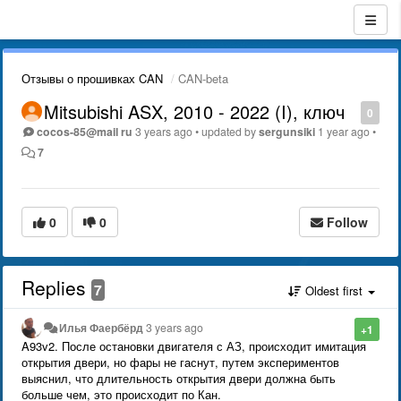
Отзывы о прошивках CAN
CAN-beta
Mitsubishi ASX, 2010 - 2022 (I), ключ
0
cocos-85@mail ru
3 years ago
•
updated by
sergunsiki
1 year ago
•
7
0
0
Follow
Replies
7
Oldest first
Илья Фаербёрд
3 years ago
+1
A93v2. После остановки двигателя с АЗ, происходит имитация
открытия двери, но фары не гаснут, путем экспериментов
выяснил, что длительность открытия двери должна быть
больше чем, это происходит по Кан.