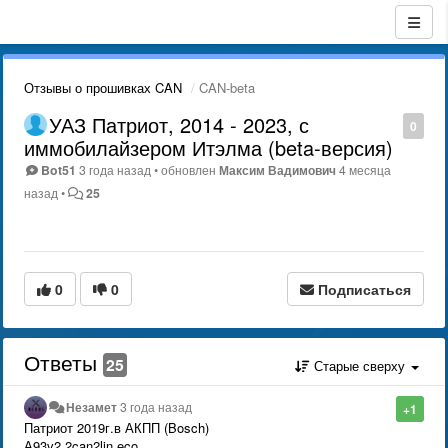
Отзывы о прошивках CAN
CAN-beta
УАЗ Патриот, 2014 - 2023, с
0
иммобилайзером Итэлма (beta-версия)
Bot51
3 года назад
•
обновлен
Максим Вадимович
4 месяца
назад
•
25
0
0
Подписаться
Ответы
25
Старые сверху
Незамет
3 года назад
+1
Патриот 2019г.в АКПП (Bosch)
А93v2 2can2lin eco