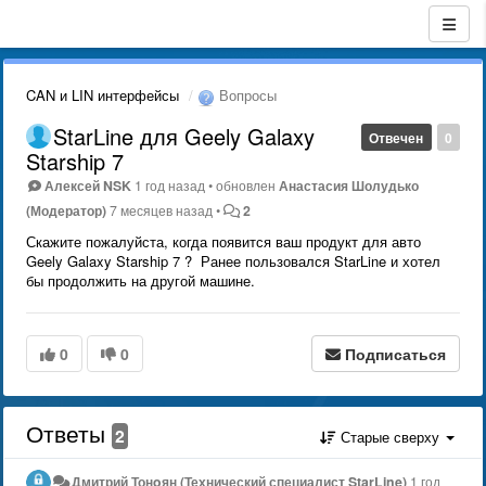
CAN и LIN интерфейсы
Вопросы
StarLine для Geely Galaxy
Отвечен
0
Starship 7
Алексей NSK
1 год назад
•
обновлен
Анастасия Шолудько
(Модератор)
7 месяцев назад
•
2
Скажите пожалуйста, когда появится ваш продукт для авто
Geely Galaxy Starship 7 ? Ранее пользовался StarLine и хотел
бы продолжить на другой машине.
0
0
Подписаться
Ответы
2
Старые сверху
Дмитрий Тонoян (Технический специалист StarLine)
1 год