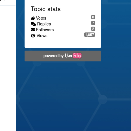
Topic stats
0
Votes
7
Replies
2
Followers
1,857
Views