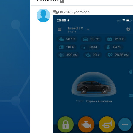
DVV54
3 years ago