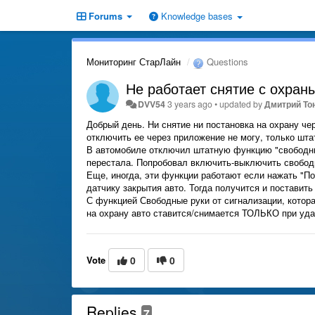
Forums
Knowledge bases
Мониторинг СтарЛайн
Questions
Не работает снятие с охран
DVV54
3 years ago
•
updated by
Дмитрий Тон
Добрый день. Ни снятие ни постановка на охрану че
отключить ее через приложение не могу, только шта
В автомобиле отключил штатную функцию "свободные
перестала. Попробовал включить-выключить свободн
Еще, иногда, эти функции работают если нажать "Пос
датчику закрытия авто. Тогда получится и поставить
С функцией Свободные руки от сигнализации, которая
на охрану авто ставится/снимается ТОЛЬКО при уда
Vote
0
0
Replies
7