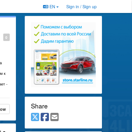
EN
Sign in / Sign up
0
а
м к
ет -
Share
low
st