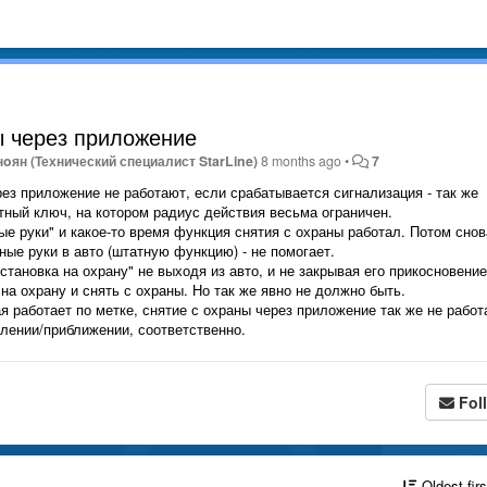
ы через приложение
oян (Технический специалист StarLine)
8 months ago
•
7
рез приложение не работают, если срабатывается сигнализация - так же
тный ключ, на котором радиус действия весьма ограничен.
 руки" и какое-то время функция снятия с охраны работал. Потом снов
ые руки в авто (штатную функцию) - не помогает.
тановка на охрану" не выходя из авто, и не закрывая его прикосновение
 на охрану и снять с охраны. Но так же явно не должно быть.
 работает по метке, снятие с охраны через приложение так же не работа
лении/приближении, соответственно.
Fol
Oldest fir