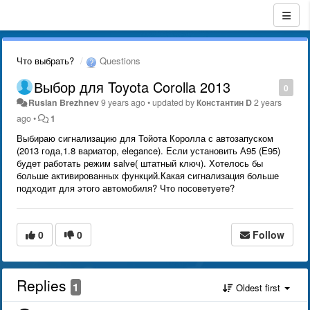
Что выбрать?
Questions
Выбор для Toyota Corolla 2013
0
Ruslan Brezhnev
9 years ago
•
updated by
Константин D
2 years
ago
•
1
Выбираю сигнализацию для Тойота Королла с автозапуском
(2013 года,1.8 вариатор, elegance). Если установить А95 (Е95)
будет работать режим salve( штатный ключ). Хотелось бы
больше активированных функций.Какая сигнализация больше
подходит для этого автомобиля? Что посоветуете?
0
0
Follow
Replies
1
Oldest first