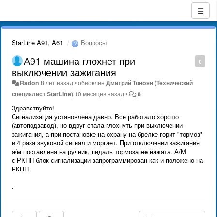
StarLine A91, A61
Вопросы
А91 машина глохнет при
0
выключении зажигания
Radon
8 лет назад
•
обновлен
Дмитрий Тонoян (Технический
специалист StarLine)
10 месяцев назад
•
8
Здравствуйте!
Сигнализация установлена давно. Все работало хорошо
(автоподзавод), но вдруг стала глохнуть при выключении
зажигания, а при постановке на охрану на брелке горит "тормоз"
и 4 раза звуковой сигнал и моргает. При отключении зажигания
а/м поставлена на ручник, педаль тормоза
не
нажата. А/М
с РКПП блок сигнализации запрограммирован как и положено на
РКПП.
.